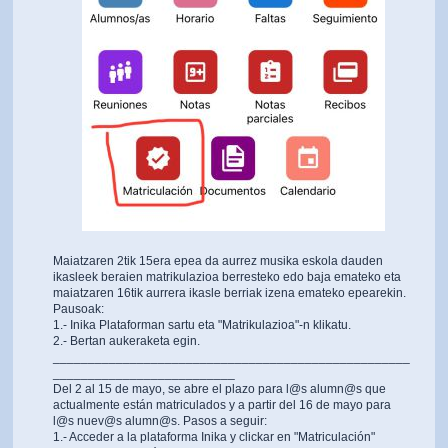
Maiatzaren 2tik 15era epea da aurrez musika eskola dauden
ikasleek beraien matrikulazioa berresteko edo baja emateko eta
maiatzaren 16tik aurrera ikasle berriak izena emateko epearekin.
Pausoak:
1.- Inika Plataforman sartu eta "Matrikulazioa"-n klikatu.
2.- Bertan aukeraketa egin.
___________________________________________________
__________________________
Del 2 al 15 de mayo, se abre el plazo para l@s alumn@s que
actualmente están matriculados y a partir del 16 de mayo para
l@s nuev@s alumn@s. Pasos a seguir:
1.- Acceder a la plataforma Inika y clickar en "Matriculación"