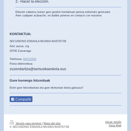
2.- Hacer la elección.
Edozein zalantza izanez gero gurekin kontaktuan jartzea eskertuko genizueke
Ante cualquier aclaración, no dudéis poneros en contacto con nosotros
KONTAKTUA:
SECUNDINO ESNAOLA MUSIKA IKASTETXE
Artiz auzoa,
z/g
20700
Zumarraga
Telefonoa:
943722593
Posta elektronikoa:
zuzendaritza@semusikaeskola.eus
Gure hurrengo hitzorduak
Etorri gure hitzorduetara eta gure ekintzetan bisita gaitzazu!!
Compartir
Iniciar sesión
Versión para imprimir
|
Mapa del sitio
Vista Web
© SECUNDINO ESNAOLA MUSIKA IKASTETXE