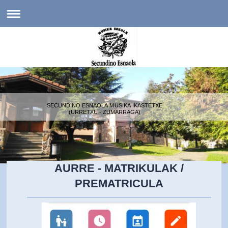
SECUNDINO ESNAOLA MUSIKA IKASTETXE
(URRETXU - ZUMARRAGA)
AURRE - MATRIKULAK /
PREMATRICULA